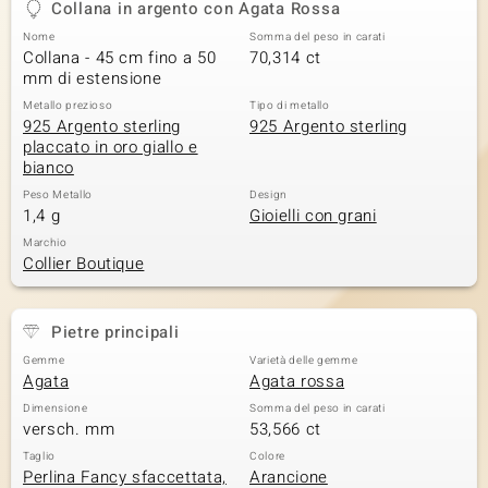
Collana in argento con Agata Rossa
 nell’Arte
Nome
Somma del peso in carati
Collana - 45 cm fino a 50
70,314 ct
 MINERALE
mm di estensione
Metallo prezioso
Tipo di metallo
925 Argento sterling
925 Argento sterling
placcato in oro giallo e
bianco
Peso Metallo
Design
1,4 g
Gioielli con grani
Marchio
Collier Boutique
Pietre principali
Gemme
Varietà delle gemme
Agata
Agata rossa
Dimensione
Somma del peso in carati
versch. mm
53,566 ct
Taglio
Colore
Perlina Fancy sfaccettata,
Arancione