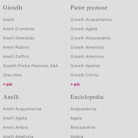
Gioielli
Pietre preziose
Anelli
Gioielli Acquamarina
Anelli Diamante
Gioielli Agata
Anelli Smeraldo
Gioielli Alessandrite
Anelli Rubino
Gioielli Ametista
Anelli Zaffiro
Gioielli Ametrina
Gioielli Pietre Preziose AAA
Gioielli Apatite
Orecchini
Gioielli Citrino
più
più
Anelli
Enciclopedia
Anelli Acquamarina
Acquamarina
Anelli Agata
Agata
Anelli Ambra
Alessandrite
Anelli Ametista
Ambra