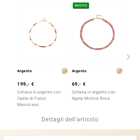
NUOVO
remonti
uca
uwelo
NO Collection
nts by de Melo
Argento
Argento
Argent
va
199,- €
69,- €
79,- 
otenier
Collana in argento con
Collana in argento con
Collan
Opale di Fuoco
Agata Mistica Rosa
Cornio
Messicano
Dettagli dell'articolo
 Classics