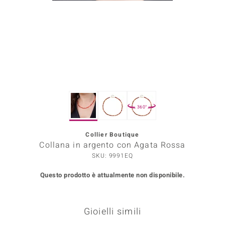
Prince Designs
o
Chic
LINSELL SELECTION
360°
n Vogue
Collier Boutique
 Show
Collana in argento con Agata Rossa
o Paraíso
SKU: 9991EQ
Questo prodotto è attualmente non disponibile.
Essential
me del Boss
Gioielli simili
 Diamonds