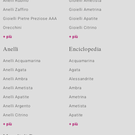
Anelli Rubino
Gioielli Ametista
Anelli Zaffiro
Gioielli Ametrina
Gioielli Pietre Preziose AAA
Gioielli Apatite
Orecchini
Gioielli Citrino
più
più
Anelli
Enciclopedia
Anelli Acquamarina
Acquamarina
Anelli Agata
Agata
Anelli Ambra
Alessandrite
Anelli Ametista
Ambra
Anelli Apatite
Ametrina
Anelli Argento
Ametista
Anelli Citrino
Apatite
più
più