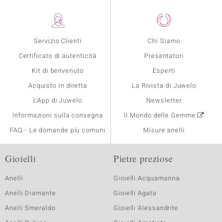
Servizio Clienti
Chi Siamo
Certificato di autenticità
Presentatori
Kit di benvenuto
Esperti
Acquisto in diretta
La Rivista di Juwelo
L'App di Juwelo
Newsletter
Informazioni sulla consegna
Il Mondo delle Gemme
FAQ - Le domande più comuni
Misure anelli
Gioielli
Pietre preziose
Anelli
Gioielli Acquamarina
Anelli Diamante
Gioielli Agata
Anelli Smeraldo
Gioielli Alessandrite