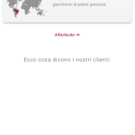
giacimenti di pietre preziose.
Quarta pietra preziosa
Varietà delle gemme
Dimensione
Lapislazzuli
versch. mm
Somma del peso in carati
Taglio
All'articolo
16,022 ct
Perlina rotonda,
sfaccettata
Origine
Afghanistan
Ecco cosa dicono i nostri clienti: