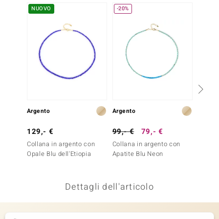
NUOVO
-20%
NUOV
remonti
uca
uwelo
NO Collection
nts by de Melo
Argento
Argento
Argent
va
129,- €
99,- €
79,- €
129,-
otenier
Collana in argento con
Collana in argento con
Collan
Opale Blu dell'Etiopia
Apatite Blu Neon
Tanzan
Dettagli dell'articolo
 Classics