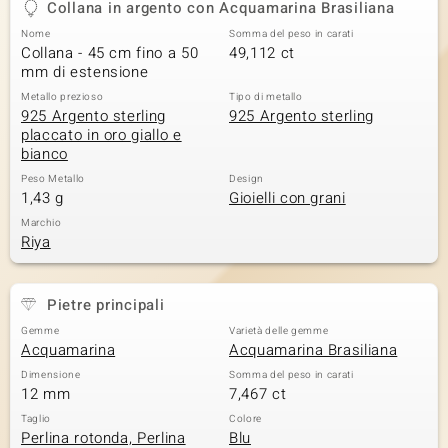
Collana in argento con Acquamarina Brasiliana
 nell’Arte
Nome
Somma del peso in carati
Collana - 45 cm fino a 50
49,112 ct
 MINERALE
mm di estensione
Metallo prezioso
Tipo di metallo
925 Argento sterling
925 Argento sterling
placcato in oro giallo e
bianco
Peso Metallo
Design
1,43 g
Gioielli con grani
Marchio
Riya
Pietre principali
Gemme
Varietà delle gemme
Acquamarina
Acquamarina Brasiliana
Dimensione
Somma del peso in carati
12 mm
7,467 ct
Taglio
Colore
Perlina rotonda, Perlina
Blu