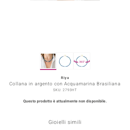
Prince Designs
o
Chic
LINSELL SELECTION
360°
n Vogue
Riya
 Show
Collana in argento con Acquamarina Brasiliana
o Paraíso
SKU: 2793HT
Questo prodotto è attualmente non disponibile.
Essential
me del Boss
Gioielli simili
 Diamonds