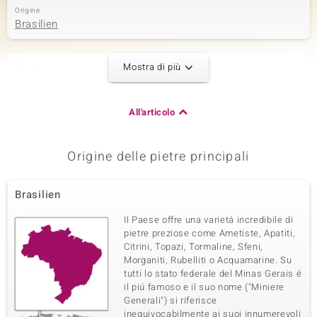
Origine
Brasilien
Mostra di più
Seconda pietra preziosa
Varietà delle gemme
Dimensione
Ematite Dorata
3 mm
All'articolo
Somma del peso in carati
Taglio
0,599 ct
Perlina rotonda
Origine
Origine delle pietre principali
Stati Uniti d'America
Brasilien
Terza pietra preziosa
Il Paese offre una varietá incredibile di
Varietà delle gemme
Dimensione
pietre preziose come Ametiste, Apatiti,
Howlite
2 mm
Citrini, Topazi, Tormaline, Sfeni,
Somma del peso in carati
Taglio
Morganiti, Rubelliti o Acquamarine. Su
25,024 ct
Perlina Fancy
tutti lo stato federale del Minas Gerais é
il piú famoso e il suo nome ("Miniere
Origine
Stati Uniti d'America
Generali") si riferisce
inequivocabilmente ai suoi innumerevoli