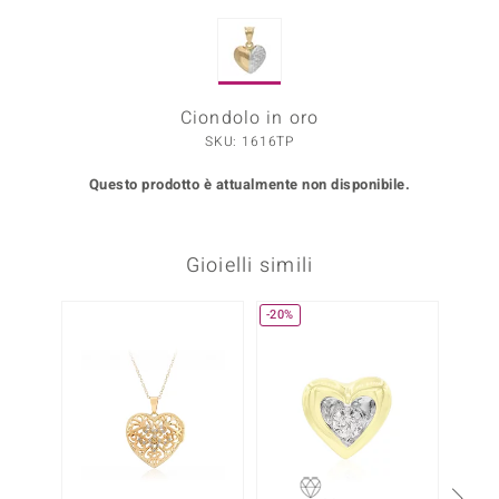
Prince Designs
Ciondolo in oro
o
SKU: 1616TP
Chic
Questo prodotto è attualmente non disponibile.
LINSELL SELECTION
n Vogue
Gioielli simili
 Show
-20%
o Paraíso
Essential
me del Boss
 Diamonds