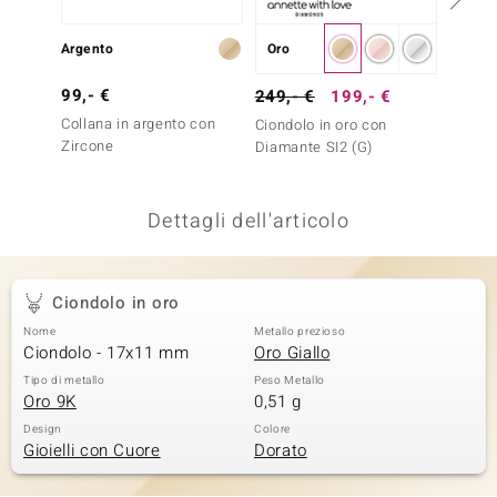
remonti
Argento
Oro
Argent
uca
99,- €
299,-
249,- €
199,- €
uwelo
Collana in argento con
Ciondo
Ciondolo in oro con
Zircone
Diaman
Diamante SI2 (G)
NO Collection
nts by de Melo
Dettagli dell'articolo
va
Ciondolo in oro
otenier
Nome
Metallo prezioso
Ciondolo - 17x11 mm
Oro Giallo
Tipo di metallo
Peso Metallo
Oro 9K
0,51 g
Design
Colore
Gioielli con Cuore
Dorato
 Classics