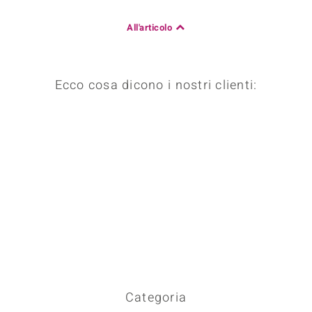
 nell’Arte
All'articolo
 MINERALE
Ecco cosa dicono i nostri clienti:
Categoria