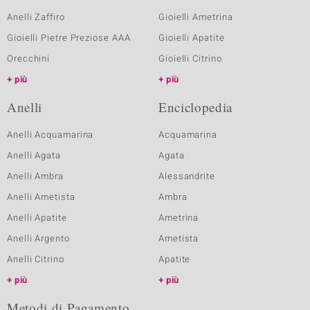
Anelli Zaffiro
Gioielli Ametrina
Gioielli Pietre Preziose AAA
Gioielli Apatite
Orecchini
Gioielli Citrino
più
più
Anelli
Enciclopedia
Anelli Acquamarina
Acquamarina
Anelli Agata
Agata
Anelli Ambra
Alessandrite
Anelli Ametista
Ambra
Anelli Apatite
Ametrina
Anelli Argento
Ametista
Anelli Citrino
Apatite
più
più
Metodi di Pagamento