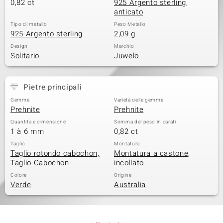
0,82 ct
925 Argento sterling,
anticato
Tipo di metallo
Peso Metallo
925 Argento sterling
2,09 g
Design
Marchio
Solitario
Juwelo
Pietre principali
Gemme
Varietà delle gemme
Prehnite
Prehnite
Quantità e dimensione
Somma del peso in carati
1 à 6 mm
0,82 ct
Taglio
Montatura
Taglio rotondo cabochon,
Montatura a castone,
Taglio Cabochon
incollato
Colore
Origine
Verde
Australia