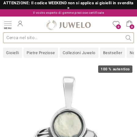
ATTENZIONE: Il codice WEEKEND non si applica ai gioielli in svendita
>
Il vostro esperto di gemme preziose certificate
800 986 787
0
0
MENU
 collezioni
 gioielli
tre più importanti
 preziose
Acquistare in diretta
Design
Informazioni generali
Pietre preziose per colore
Metallo prezioso
Approfondimenti
Juwelo
Misure anelli
Pietre preziose
Consigli
old
Gioielli
Pietre Preziose
Collezioni Juwelo
Bestseller
Nov
NI
 with Love
100 % autentico
Nature
rong
 Boutique
ana