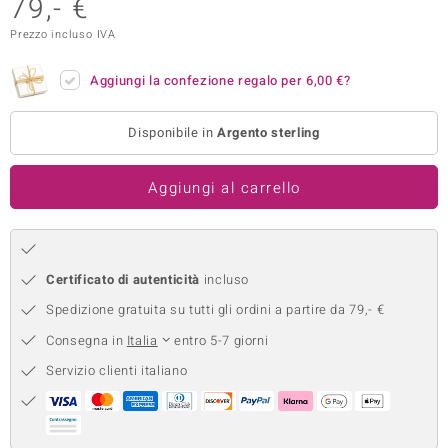
79,- €
remonti
Prezzo incluso IVA
uca
Aggiungi la confezione regalo per
6,00 €
?
uwelo
Disponibile in
Argento sterling
NO Collection
Aggiungi al carrello
nts by de Melo
va
otenier
Certificato di autenticità
incluso
Spedizione gratuita su tutti gli ordini a partire da 79,- €
Consegna in
Italia
entro 5-7 giorni
Servizio clienti italiano
 Classics