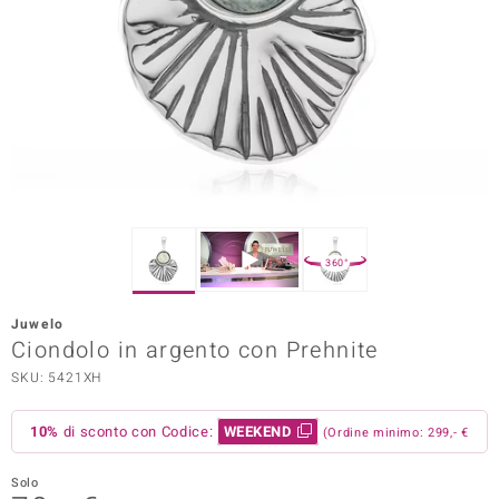
Prince Designs
o
Chic
LINSELL SELECTION
n Vogue
360°
 Show
Juwelo
Ciondolo in argento con Prehnite
o Paraíso
SKU: 5421XH
Essential
10%
di sconto con Codice:
WEEKEND
(Ordine minimo: 299,- €
me del Boss
 Diamonds
Solo