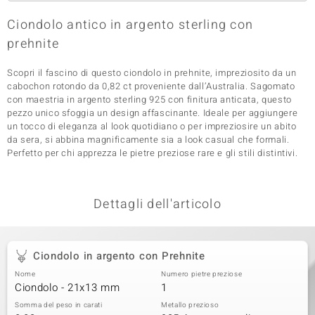
 nell’Arte
Ciondolo antico in argento sterling con
prehnite
 MINERALE
Scopri il fascino di questo ciondolo in prehnite, impreziosito da un
cabochon rotondo da 0,82 ct proveniente dall’Australia. Sagomato
con maestria in argento sterling 925 con finitura anticata, questo
pezzo unico sfoggia un design affascinante. Ideale per aggiungere
un tocco di eleganza al look quotidiano o per impreziosire un abito
da sera, si abbina magnificamente sia a look casual che formali.
Perfetto per chi apprezza le pietre preziose rare e gli stili distintivi.
Dettagli dell'articolo
Ciondolo in argento con Prehnite
Nome
Numero pietre preziose
Ciondolo - 21x13 mm
1
Somma del peso in carati
Metallo prezioso