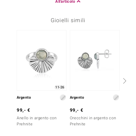
All'articolo
Gioielli simili
11-26
Argento
Argento
Argent
99,- €
99,- €
29,- 
Anello in argento con
Orecchini in argento con
Ciondo
Prehnite
Prehnite
Agata 