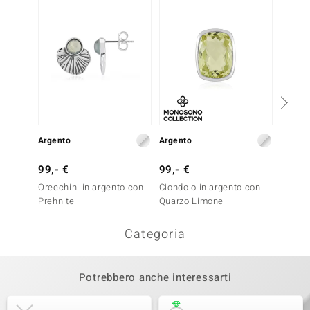
Argento
Argento
Argent
99,- €
99,- €
39,- 
Orecchini in argento con
Ciondolo in argento con
Ciondo
Prehnite
Quarzo Limone
Agata
Categoria
Potrebbero anche interessarti