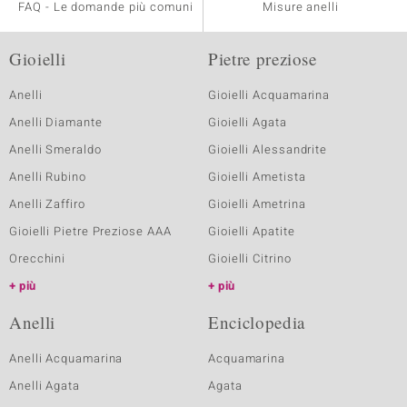
FAQ - Le domande più comuni
Misure anelli
Gioielli
Pietre preziose
Anelli
Gioielli Acquamarina
Anelli Diamante
Gioielli Agata
Anelli Smeraldo
Gioielli Alessandrite
Anelli Rubino
Gioielli Ametista
Anelli Zaffiro
Gioielli Ametrina
Gioielli Pietre Preziose AAA
Gioielli Apatite
Orecchini
Gioielli Citrino
più
più
Anelli
Enciclopedia
Anelli Acquamarina
Acquamarina
Anelli Agata
Agata