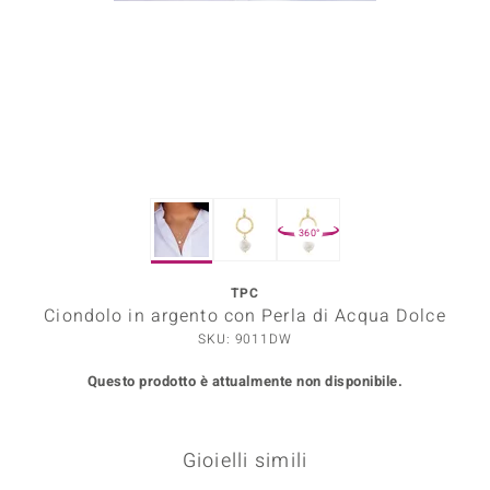
Prince Designs
o
Chic
LINSELL SELECTION
360°
n Vogue
TPC
 Show
Ciondolo in argento con Perla di Acqua Dolce
o Paraíso
SKU: 9011DW
Questo prodotto è attualmente non disponibile.
Essential
me del Boss
Gioielli simili
 Diamonds