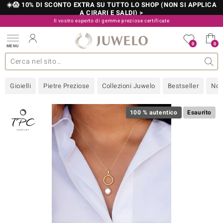
☀️😱 10% DI SCONTO EXTRA SU TUTTO LO SHOP (NON SI APPLICA
A CIRARI E SALDI) >
Il vostro esperto di gemme preziose certificate
800 986 787
0
0
MENU
 collezioni
 gioielli
tre più importanti
 preziose
Acquistare in diretta
Design
Informazioni generali
Pietre preziose per colore
Metallo prezioso
Approfondimenti
Juwelo
Misure anelli
Pietre preziose
Consigli
old
Gioielli
Pietre Preziose
Collezioni Juwelo
Bestseller
Nov
NI
 with Love
100 % autentico
Esaurito
Nature
rong
 Boutique
ana