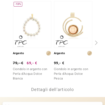
-13%
remonti
uca
uwelo
NO Collection
nts by de Melo
Argento
Argento
Argent
va
79,- €
69,- €
99,- €
79,- 
otenier
Ciondolo in argento con
Ciondolo in argento con
Ciondo
Perla d'Acqua Dolce
Perla d'Acqua Dolce
Perla 
Bianca
Pesca
Bianca
Dettagli dell'articolo
 Classics