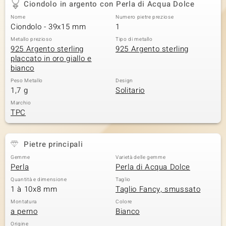
Ciondolo in argento con Perla di Acqua Dolce
 nell’Arte
Nome
Numero pietre preziose
Ciondolo - 39x15 mm
1
 MINERALE
Metallo prezioso
Tipo di metallo
925 Argento sterling
925 Argento sterling
placcato in oro giallo e
bianco
Peso Metallo
Design
1,7 g
Solitario
Marchio
TPC
Pietre principali
Gemme
Varietà delle gemme
Perla
Perla di Acqua Dolce
Quantità e dimensione
Taglio
1 à 10x8 mm
Taglio Fancy, smussato
Montatura
Colore
a perno
Bianco
Origine