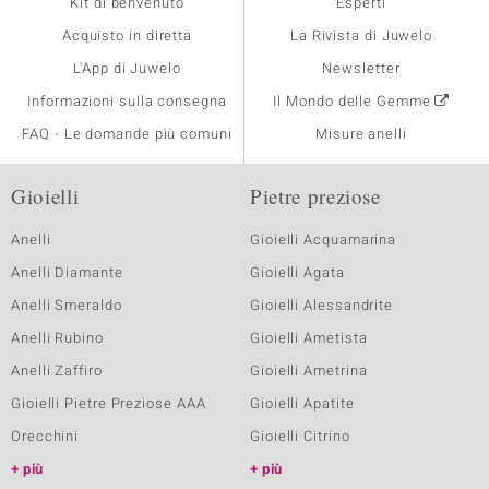
Kit di benvenuto
Esperti
Acquisto in diretta
La Rivista di Juwelo
L'App di Juwelo
Newsletter
Informazioni sulla consegna
Il Mondo delle Gemme
FAQ - Le domande più comuni
Misure anelli
Gioielli
Pietre preziose
Anelli
Gioielli Acquamarina
Anelli Diamante
Gioielli Agata
Anelli Smeraldo
Gioielli Alessandrite
Anelli Rubino
Gioielli Ametista
Anelli Zaffiro
Gioielli Ametrina
Gioielli Pietre Preziose AAA
Gioielli Apatite
Orecchini
Gioielli Citrino
più
più