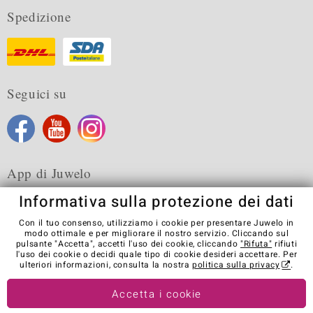
Spedizione
Seguici su
App di Juwelo
Informativa sulla protezione dei dati
Con il tuo consenso, utilizziamo i cookie per presentare Juwelo in
modo ottimale e per migliorare il nostro servizio. Cliccando sul
pulsante "Accetta", accetti l'uso dei cookie, cliccando
"Rifuta"
rifiuti
Condizioni generali di vendita
Informativa Privacy
Cookies
l'uso dei cookie o decidi quale tipo di cookie desideri accettare. Per
Note legali
Contatti
Recedere dal contratto
ulteriori informazioni, consulta la nostra
politica sulla privacy
.
Visit our stores in other countries:
Accetta i cookie