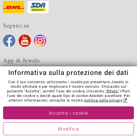
Seguici su
App di Juwelo
Informativa sulla protezione dei dati
Con il tuo consenso, utilizziamo i cookie per presentare Juwelo in
modo ottimale e per migliorare il nostro servizio. Cliccando sul
pulsante "Accetta", accetti l'uso dei cookie, cliccando
"Rifuta"
rifiuti
Condizioni generali di vendita
Informativa Privacy
Cookies
l'uso dei cookie o decidi quale tipo di cookie desideri accettare. Per
Note legali
Contatti
Recedere dal contratto
ulteriori informazioni, consulta la nostra
politica sulla privacy
.
Visit our stores in other countries:
Accetta i cookie
Modifica
© Juwelo Deutschland GmbH (societá controllata dalla Elumeo SE)