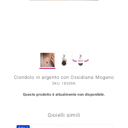
Prince Designs
o
Chic
LINSELL SELECTION
360°
n Vogue
Ciondolo in argento con Ossidiana Mogano
 Show
SKU: 1830SN
o Paraíso
Questo prodotto è attualmente non disponibile.
Essential
me del Boss
Gioielli simili
 Diamonds
Solo 1