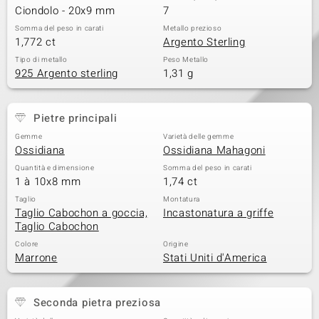
Ciondolo - 20x9 mm
7
 nell’Arte
Somma del peso in carati
Metallo prezioso
1,772 ct
Argento Sterling
 MINERALE
Tipo di metallo
Peso Metallo
925 Argento sterling
1,31 g
Pietre principali
Gemme
Varietà delle gemme
Ossidiana
Ossidiana Mahagoni
Quantità e dimensione
Somma del peso in carati
1 à 10x8 mm
1,74 ct
Taglio
Montatura
Taglio Cabochon a goccia,
Incastonatura a griffe
Taglio Cabochon
Colore
Origine
Marrone
Stati Uniti d'America
Seconda pietra preziosa