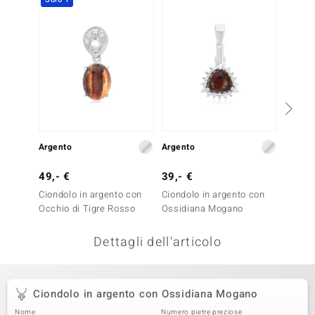
remonti
uca
uwelo
NO Collection
nts by de Melo
Argento
Argento
Argent
va
49,- €
39,- €
39,- 
otenier
Ciondolo in argento con
Ciondolo in argento con
Ciondo
Occhio di Tigre Rosso
Ossidiana Mogano
Ossidi
Dettagli dell'articolo
Ciondolo in argento con Ossidiana Mogano
 Classics
Nome
Numero pietre preziose