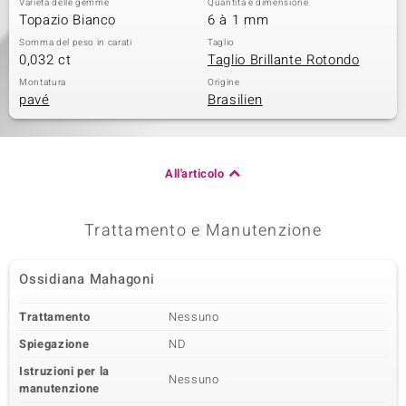
Varietà delle gemme
Quantità e dimensione
Topazio Bianco
6 à 1 mm
Somma del peso in carati
Taglio
0,032 ct
Taglio Brillante Rotondo
Montatura
Origine
pavé
Brasilien
All'articolo
Trattamento e Manutenzione
Ossidiana Mahagoni
Trattamento
Nessuno
Spiegazione
ND
Istruzioni per la
Nessuno
manutenzione