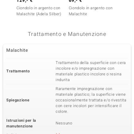
129,- €
69,- €
129,-
Ciondolo in argento con
Ciondolo in argento con
Ciondo
Malachite (Adela Silber)
Malachite
Opale
Trattamento e Manutenzione
Malachite
Trattamento della superficie con cera
incolore e/o impregnazione con
Trattamento
materiale plastico incolore o resina
indurita
Raramente impregnazione con
materiale plastico; la superficie viene
Spiegazione
occasionalmente trattata e/o rivestita
con cere incolori per intensificare il
colore.
Istruzioni per la
Nessuno
manutenzione