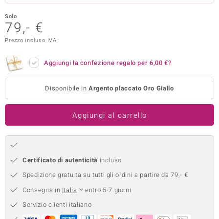
remonti
Solo
79,- €
uca
Prezzo incluso IVA
uwelo
Aggiungi la confezione regalo per
6,00 €
?
NO Collection
Disponibile in
Argento placcato Oro Giallo
nts by de Melo
va
Aggiungi al carrello
otenier
Certificato di autenticità
incluso
Spedizione gratuita su tutti gli ordini a partire da 79,- €
Consegna in
Italia
entro 5-7 giorni
Servizio clienti italiano
 Classics