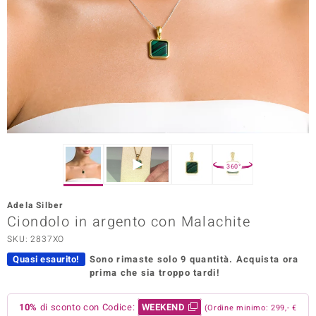
Prince Designs
o
Chic
LINSELL SELECTION
n Vogue
360°
 Show
Adela Silber
Ciondolo in argento con Malachite
o Paraíso
SKU: 2837XO
Essential
Quasi esaurito!
Sono rimaste solo 9 quantità.
Acquista ora
prima che sia troppo tardi!
me del Boss
 Diamonds
10%
di sconto con Codice:
WEEKEND
(Ordine minimo: 299,- €