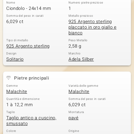
Nome
Numero pietre preziose
Ciondolo - 24x14 mm
1
Somma del peso in carati
Metallo prezioso
6,029 ct
925 Argento sterling
placcato in oro giallo e
bianco
Tipo di metallo
Peso Metallo
925 Argento sterling
2,58 g
Design
Marchio
Solitario
Adela Silber
Pietre principali
Gemme
Varietà delle gemme
Malachite
Malachite
Quantità e dimensione
Somma del peso in carati
1 à 12,2 mm
6,029 ct
Taglio
Montatura
Taglio antico a cuscino,
pavé
smussato
Colore
Origine