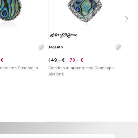
Argento
Argent
 €
149,- €
79,- €
39,- 
gento con Conchiglia
Ciondolo in argento con Conchiglia
Ciondo
Abalone