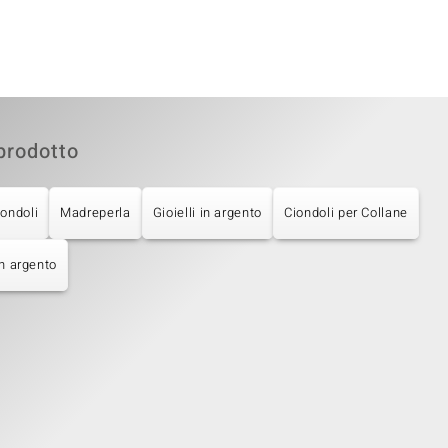
prodotto
iondoli
Madreperla
Gioielli in argento
Ciondoli per Collane
in argento