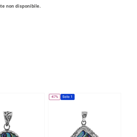
Anelli in Misura 26
te non disponibile.
onio
Crisoprasio
Anelli in Misura 29
de
Fluorite
Creation
Novità
zzuli
Onice
Gioielli in più varianti
Rodolite
se
Tormalina
-47%
Solo 1
Solo 