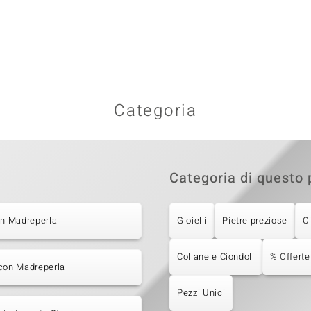
Categoria
Categoria di questo 
on Madreperla
Gioielli
Pietre preziose
C
Collane e Ciondoli
% Offerte
 con Madreperla
Pezzi Unici