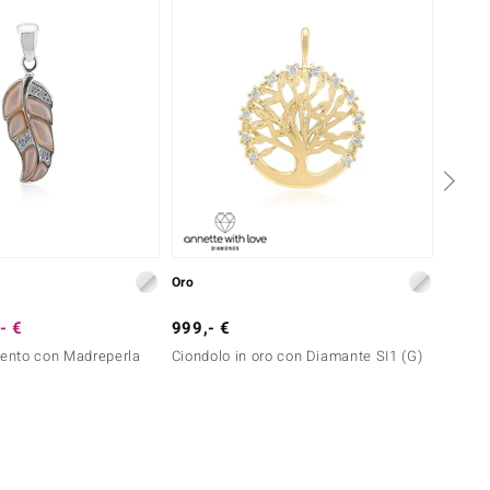
Oro
Argent
- €
999,- €
25,- 
gento con Madreperla
Ciondolo in oro con Diamante SI1 (G)
Ciondo