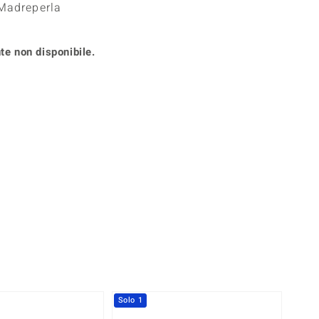
 Madreperla
Anelli in Misura 26
onio
Crisoprasio
Anelli in Misura 29
de
Fluorite
Creation
te non disponibile.
Novità
zzuli
Onice
Gioielli in più varianti
Rodolite
se
Tormalina
360° interattivo
l puntatore del mouse nella posizione desiderata
Solo 1