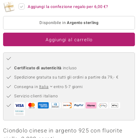
Aggiungi la confezione regalo per
6,00 €
?
remonti
uca
Disponibile in
Argento sterling
uwelo
Aggiungi al carrello
NO Collection
nts by de Melo
Certificato di autenticità
incluso
va
Spedizione gratuita su tutti gli ordini a partire da 79,- €
otenier
Consegna in
Italia
entro 5-7 giorni
Servizio clienti italiano
Ciondolo cinese in argento 925 con fluorite
 Classics