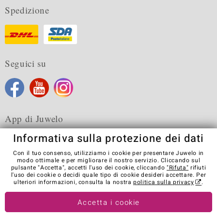
Spedizione
Seguici su
App di Juwelo
Informativa sulla protezione dei dati
Con il tuo consenso, utilizziamo i cookie per presentare Juwelo in
modo ottimale e per migliorare il nostro servizio. Cliccando sul
pulsante "Accetta", accetti l'uso dei cookie, cliccando
"Rifuta"
rifiuti
Condizioni generali di vendita
Informativa Privacy
Cookies
l'uso dei cookie o decidi quale tipo di cookie desideri accettare. Per
Note legali
Contatti
Recedere dal contratto
ulteriori informazioni, consulta la nostra
politica sulla privacy
.
Visit our stores in other countries:
Accetta i cookie