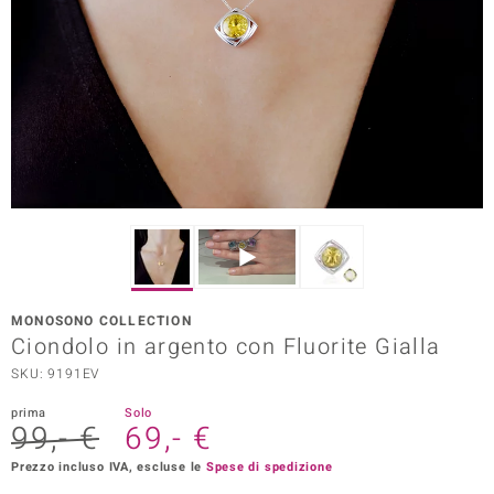
Prince Designs
o
Chic
LINSELL SELECTION
n Vogue
 Show
MONOSONO COLLECTION
Ciondolo in argento con Fluorite Gialla
o Paraíso
SKU: 9191EV
Essential
prima
Solo
99,- €
69,- €
me del Boss
Prezzo incluso IVA, escluse le
Spese di spedizione
 Diamonds