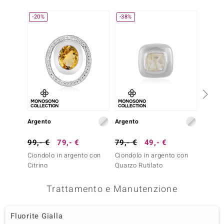
-20%
-38%
Argento
Argento
Argent
99,- €
79,- €
79,- €
49,- €
99,- 
Ciondolo in argento con
Ciondolo in argento con
Anello
Citrino
Quarzo Rutilato
Quarzo
Trattamento e Manutenzione
Fluorite Gialla