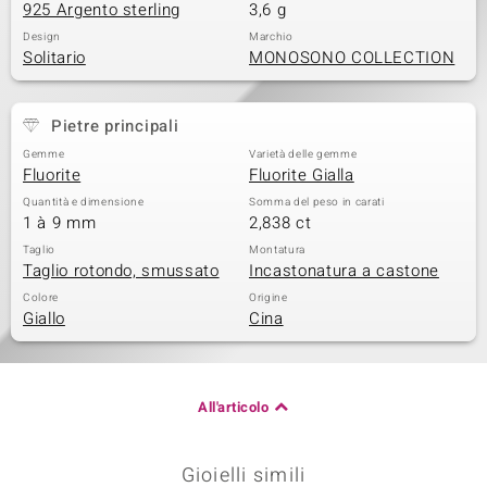
925 Argento sterling
3,6 g
Design
Marchio
Solitario
MONOSONO COLLECTION
Pietre principali
Gemme
Varietà delle gemme
Fluorite
Fluorite Gialla
Quantità e dimensione
Somma del peso in carati
1 à 9 mm
2,838 ct
Taglio
Montatura
Taglio rotondo, smussato
Incastonatura a castone
Colore
Origine
Giallo
Cina
All'articolo
Gioielli simili