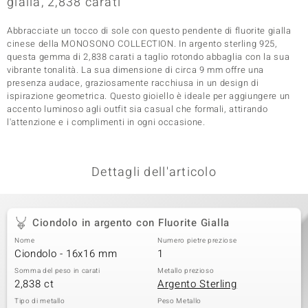
gialla, 2,838 carati
 nell’Arte
Abbracciate un tocco di sole con questo pendente di fluorite gialla
cinese della MONOSONO COLLECTION. In argento sterling 925,
 MINERALE
questa gemma di 2,838 carati a taglio rotondo abbaglia con la sua
vibrante tonalità. La sua dimensione di circa 9 mm offre una
presenza audace, graziosamente racchiusa in un design di
ispirazione geometrica. Questo gioiello è ideale per aggiungere un
accento luminoso agli outfit sia casual che formali, attirando
l'attenzione e i complimenti in ogni occasione.
Dettagli dell'articolo
Ciondolo in argento con Fluorite Gialla
Nome
Numero pietre preziose
Ciondolo - 16x16 mm
1
Somma del peso in carati
Metallo prezioso
2,838 ct
Argento Sterling
Tipo di metallo
Peso Metallo