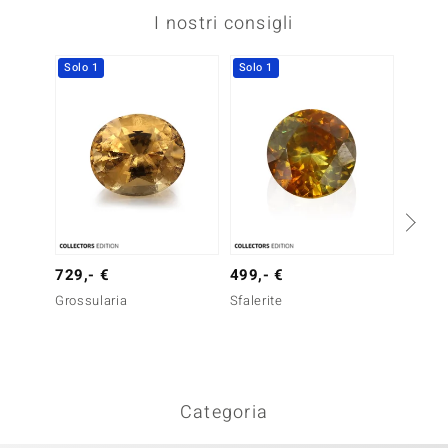
I nostri consigli
Solo 1
Solo 1
729,- €
499,- €
199,-
Grossularia
Sfalerite
Gemma
Verde 
ct
Categoria