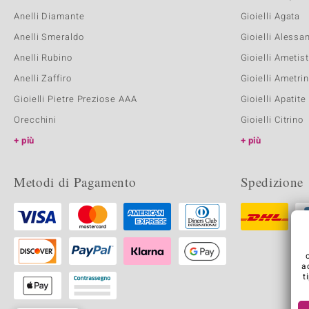
Anelli Diamante
Gioielli Agata
Anelli Smeraldo
Gioielli Alessa
Anelli Rubino
Gioielli Ametis
Anelli Zaffiro
Gioielli Ametri
Gioielli Pietre Preziose AAA
Gioielli Apatite
Orecchini
Gioielli Citrino
più
più
Metodi di Pagamento
Spedizione
a
t