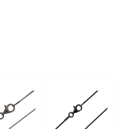
Anelli in Misura 29
de
Fluorite
Creation
Novità
zzuli
Onice
Gioielli in più varianti
Rodolite
se
Tormalina