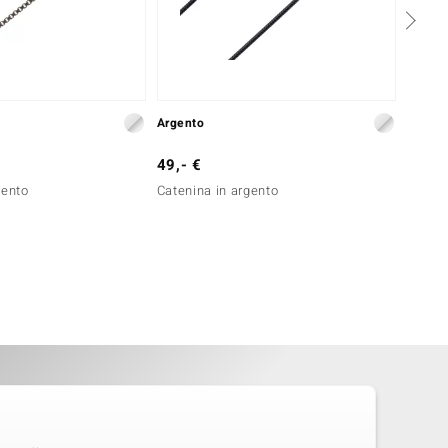
Argento
Argent
49,- €
49,- 
gento
Catenina in argento
Cateni