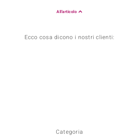
 nell’Arte
All'articolo
 MINERALE
Ecco cosa dicono i nostri clienti:
Categoria