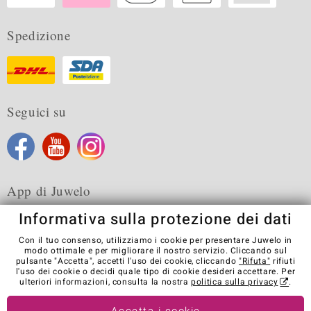
Spedizione
Seguici su
App di Juwelo
Informativa sulla protezione dei dati
Con il tuo consenso, utilizziamo i cookie per presentare Juwelo in
modo ottimale e per migliorare il nostro servizio. Cliccando sul
pulsante "Accetta", accetti l'uso dei cookie, cliccando
"Rifuta"
rifiuti
Condizioni generali di vendita
Informativa Privacy
Cookies
l'uso dei cookie o decidi quale tipo di cookie desideri accettare. Per
Note legali
Contatti
Recedere dal contratto
ulteriori informazioni, consulta la nostra
politica sulla privacy
.
Visit our stores in other countries: