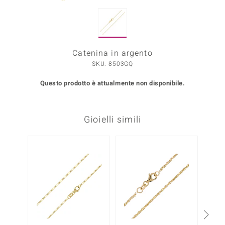
Prince Designs
Catenina in argento
o
SKU: 8503GQ
Chic
Questo prodotto è attualmente non disponibile.
LINSELL SELECTION
n Vogue
Gioielli simili
 Show
o Paraíso
Essential
me del Boss
 Diamonds