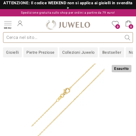
ATTENZIONE: Il codice WEEKEND non si applica ai gioielli in svendita
>
Spedizione gratuita sullo shop per ordini a partire da 79 euro!
800 986 787
0
0
MENU
 collezioni
 gioielli
tre più importanti
 preziose
Acquistare in diretta
Design
Informazioni generali
Pietre preziose per colore
Metallo prezioso
Approfondimenti
Juwelo
Misure anelli
Pietre preziose
Consigli
old
Gioielli
Pietre Preziose
Collezioni Juwelo
Bestseller
Nov
NI
 with Love
Esaurito
Nature
rong
 Boutique
ana