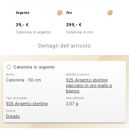
remonti
Argento
Oro
Argent
uca
39,- €
299,- €
69,- 
uwelo
Catenina in argento
Catenina in oro
Cateni
NO Collection
Dettagli dell'articolo
nts by de Melo
va
Catenina in argento
Nome
Metallo prezioso
otenier
Catenina - 50 cm
925 Argento sterling
placcato in oro giallo e
bianco
Tipo di metallo
Peso Metallo
925 Argento sterling
2,07 g
Colore
Dorato
 Classics