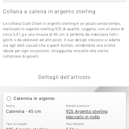
 nell’Arte
Collana a catena in argento sterling
 MINERALE
La collana Curb Chain in argento sterling è un pezzo senza tempo,
realizzato in argento sterling 925 di qualità. Leggera, con un peso di
circa 5,51 g e una misura di 45 cm, è perfetta da indossare tutti i
giorni o da abbinare ad altri pezzi. Il suo design classico si adatta
sia agli abiti casual che a quelli formali, rendendola una scelta
ideale per ogni occasione. Un'aggiunta versatile alla vostra
collezione di gioielli.
Dettagli dell'articolo
Catenina in argento
Nome
Metallo prezioso
Catenina - 45 cm
925 Argento sterling
placcato in rodio
Tipo di metallo
Peso Metallo