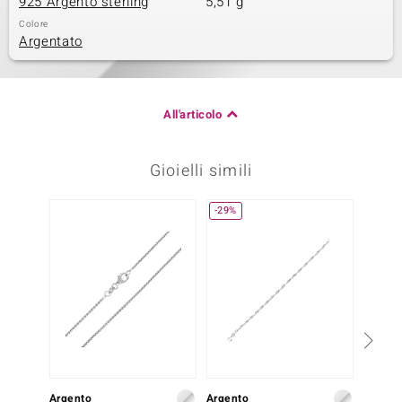
925 Argento sterling
5,51 g
Colore
Argentato
All'articolo
Gioielli simili
-29%
-20%
Argento
Argento
Argent