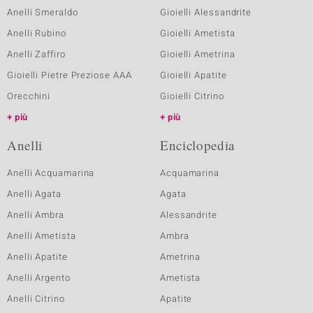
Anelli Smeraldo
Gioielli Alessandrite
Anelli Rubino
Gioielli Ametista
Anelli Zaffiro
Gioielli Ametrina
Gioielli Pietre Preziose AAA
Gioielli Apatite
Orecchini
Gioielli Citrino
più
più
Anelli
Enciclopedia
Anelli Acquamarina
Acquamarina
Anelli Agata
Agata
Anelli Ambra
Alessandrite
Anelli Ametista
Ambra
Anelli Apatite
Ametrina
Anelli Argento
Ametista
Anelli Citrino
Apatite