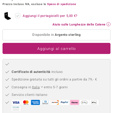
Prezzo incluso IVA, escluse le
Spese di spedizione
remonti
Aggiungi il portagioielli per
5,00 €
?
uca
Aiuto sulle Lunghezze delle Catene
uwelo
Disponibile in
Argento sterling
NO Collection
nts by de Melo
Aggiungi al carrello
va
otenier
Certificato di autenticità
incluso
Spedizione gratuita su tutti gli ordini a partire da 79,- €
Consegna in
Italia
entro 5-7 giorni
Servizio clienti italiano
 Classics