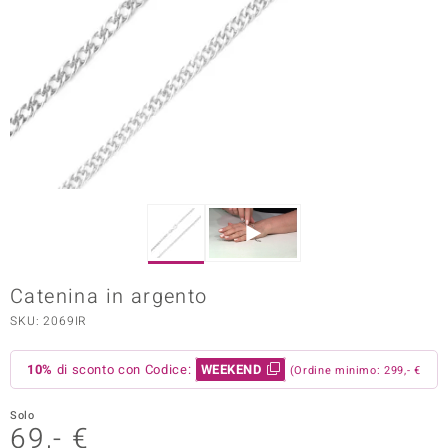
Prince Designs
o
Chic
LINSELL SELECTION
n Vogue
 Show
Catenina in argento
o Paraíso
SKU: 2069IR
Essential
10%
di sconto con Codice:
WEEKEND
(Ordine minimo: 299,- €
me del Boss
Solo
69,- €
 Diamonds