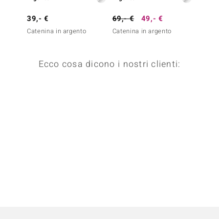
39,- €
69,- €
49,- €
49,- 
Catenina in argento
Catenina in argento
Cateni
Ecco cosa dicono i nostri clienti: