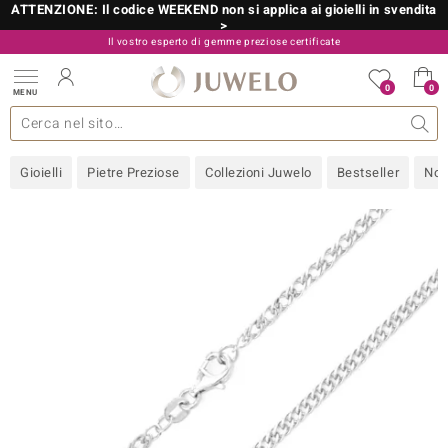
ATTENZIONE: Il codice WEEKEND non si applica ai gioielli in svendita
>
Il vostro esperto di gemme preziose certificate
800 986 787
0
0
MENU
 collezioni
 gioielli
tre più importanti
 preziose
Acquistare in diretta
Design
Informazioni generali
Pietre preziose per colore
Metallo prezioso
Approfondimenti
Juwelo
Misure anelli
Pietre preziose
Consigli
old
Gioielli
Pietre Preziose
Collezioni Juwelo
Bestseller
Nov
NI
 with Love
Nature
rong
 Boutique
ana