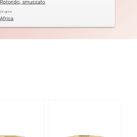
Rotondo, smussato
Origine
Africa