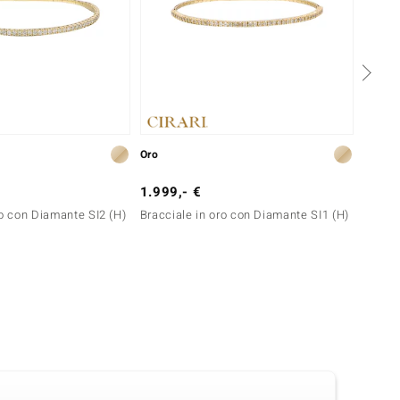
Oro
Argent
1.999,- €
399,-
ro con Diamante SI2 (H)
Bracciale in oro con Diamante SI1 (H)
Collan