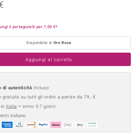
 €
Anelli in Misura 26
onio
Crisoprasio
Anelli in Misura 29
de
Fluorite
Creation
Novità
zzuli
Onice
ungi il portagioielli per
7,00 €
?
Gioielli in più varianti
Rodolite
Disponibile in
Oro Rosa
se
Tormalina
Aggiungi al carrello
o di autenticità
incluso
gratuita su tutti gli ordini a partire da 79,- €
 in
Italia
entro 5-7 giorni
ienti italiano