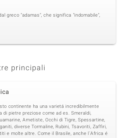
dal greco "adamas", che significa "indomabile",
tre principali
rica
sto continente ha una varietá incredibilmente
a di pietre preziose come ad es. Smeraldi,
uamarine, Ametiste, Occhi di Tigre, Spessartine,
aniti, diverse Tormaline, Rubini, Tsavoriti, Zaffiri,
iti e molte altre. Come il Brasile, anche l´Africa é