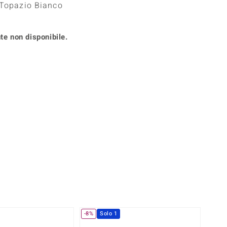
 Topazio Bianco
Anelli in Misura 26
onio
Crisoprasio
Anelli in Misura 29
de
Fluorite
Creation
te non disponibile.
Novità
zzuli
Onice
Gioielli in più varianti
Rodolite
se
Tormalina
360° interattivo
l puntatore del mouse nella posizione desiderata
-8%
Solo 1