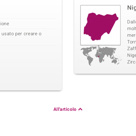
Ni
Dall
zione
molt
 usato per creare o
mer
Torm
Zaff
Nig
Zir
All'articolo