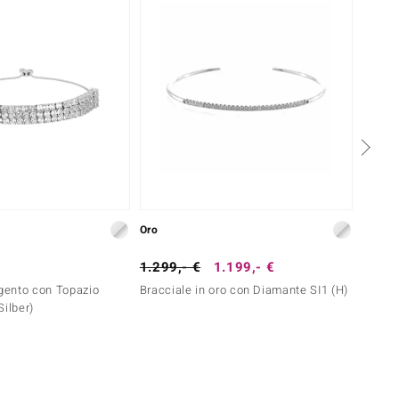
Oro
Argent
1.299,- €
1.199,- €
399,-
rgento con Topazio
Bracciale in oro con Diamante SI1 (H)
Bracci
Silber)