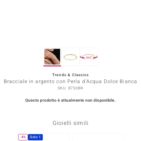
Prince Designs
o
Chic
360°
LINSELL SELECTION
n Vogue
Trends & Classics
Bracciale in argento con Perla d'Acqua Dolce Bianca
 Show
SKU: 8750BR
o Paraíso
Questo prodotto è attualmente non disponibile.
Essential
Gioielli simili
me del Boss
 Diamonds
-4%
Solo 1