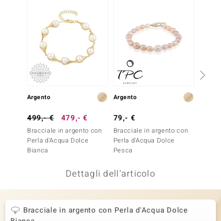
remonti
uca
uwelo
NO Collection
nts by de Melo
Argento
Argento
Argent
va
499,- €
479,- €
79,- €
79,- 
Bracciale in argento con
Bracciale in argento con
Bracci
otenier
Perla d'Acqua Dolce
Perla d'Acqua Dolce
Perla 
Bianca
Pesca
Bianca
Dettagli dell'articolo
Bracciale in argento con Perla d'Acqua Dolce
 Classics