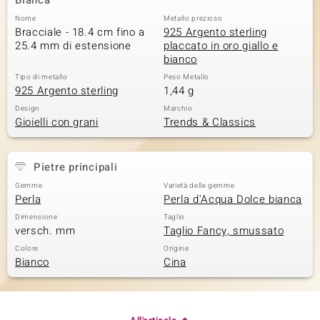
Bianca
Nome
Metallo prezioso
 nell’Arte
Bracciale - 18.4 cm fino a
925 Argento sterling
25.4 mm di estensione
placcato in oro giallo e
 MINERALE
bianco
Tipo di metallo
Peso Metallo
925 Argento sterling
1,44 g
Design
Marchio
Gioielli con grani
Trends & Classics
Pietre principali
Gemme
Varietà delle gemme
Perla
Perla d'Acqua Dolce bianca
Dimensione
Taglio
versch. mm
Taglio Fancy, smussato
Colore
Origine
Bianco
Cina