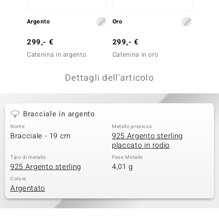
remonti
Argento
Oro
Argent
uca
299,- €
299,- €
39,- 
uwelo
Catenina in argento
Catenina in oro
Bracci
NO Collection
Dettagli dell'articolo
nts by de Melo
va
Bracciale in argento
Nome
Metallo prezioso
otenier
Bracciale - 19 cm
925 Argento sterling
placcato in rodio
Tipo di metallo
Peso Metallo
925 Argento sterling
4,01 g
Colore
Argentato
 Classics