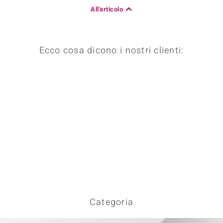
All'articolo
 nell’Arte
 MINERALE
Ecco cosa dicono i nostri clienti:
Categoria