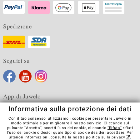
Spedizione
Seguici su
App di Juwelo
Informativa sulla protezione dei dati
Con il tuo consenso, utilizziamo i cookie per presentare Juwelo in
modo ottimale e per migliorare il nostro servizio. Cliccando sul
pulsante "Accetta", accetti l'uso dei cookie, cliccando
"Rifuta"
rifiuti
Condizioni generali di vendita
Informativa Privacy
Cookies
l'uso dei cookie o decidi quale tipo di cookie desideri accettare. Per
Note legali
Contatti
Recedere dal contratto
ulteriori informazioni, consulta la nostra
politica sulla privacy
.