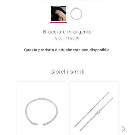
Prince Designs
Bracciale in argento
o
SKU: 7153SN
Chic
Questo prodotto è attualmente non disponibile.
LINSELL SELECTION
n Vogue
Gioielli simili
 Show
NUOV
o Paraíso
Essential
me del Boss
 Diamonds