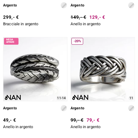
Argento
Argento
rte
299,- €
149,- €
129,- €
ERALE
Bracciale in argento
Anello in argento
-20%
11-14
11
Argento
Argento
49,- €
99,- €
79,- €
Anello in argento
Anello in argento