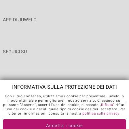
APP DI JUWELO
SEGUICI SU
INFORMATIVA SULLA PROTEZIONE DEI DATI
Con il tuo consenso, utilizziamo i cookie per presentare Juwelo in
Condizioni generali di vendita
Informativa Privacy
Cookies
modo ottimale e per migliorare il nostro servizio. Cliccando sul
pulsante "Accetta", accetti l'uso dei cookie, cliccando
„Rifiuta“
rifiuti
Note legali
Contatti
Recedere dal contratto
l'uso dei cookie o decidi quale tipo di cookie desideri accettare. Per
ulteriori informazioni, consulta la nostra
politica sulla privacy
.
Further languages:
Accetta i cookie