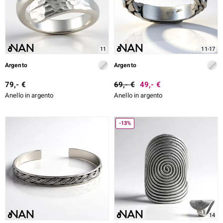
ti
11
11-17
Argento
Argento
llection
79,- €
69,- €
49,- €
 de Melo
Anello in argento
Anello in argento
-13%
r
14
sics