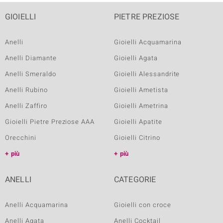
GIOIELLI
PIETRE PREZIOSE
Anelli
Gioielli Acquamarina
Anelli Diamante
Gioielli Agata
Anelli Smeraldo
Gioielli Alessandrite
Anelli Rubino
Gioielli Ametista
Anelli Zaffiro
Gioielli Ametrina
Gioielli Pietre Preziose AAA
Gioielli Apatite
Orecchini
Gioielli Citrino
più
più
ANELLI
CATEGORIE
Anelli Acquamarina
Gioielli con croce
Anelli Agata
Anelli Cocktail