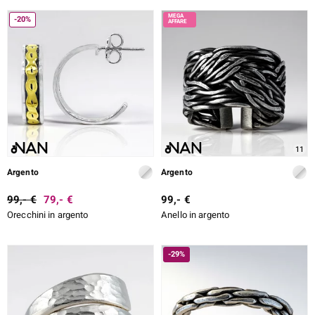
-20%
e Designs
ELL SELECTION
11
ue
Argento
Argento
99,- €
79,- €
99,- €
Orecchini in argento
Anello in argento
aíso
tial
-29%
l Boss
onds