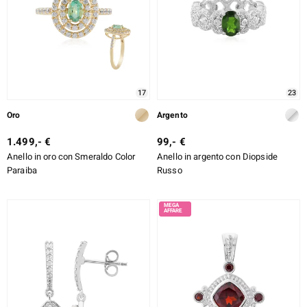
17
23
Oro
Argento
1.499,- €
99,- €
Anello in oro con Smeraldo Color
Anello in argento con Diopside
Paraiba
Russo