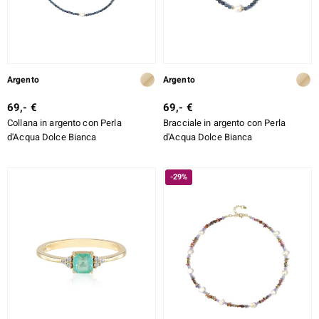
TIPO DI METALLO
TAGLIO
e Designs
TAGLIO ESATTO
Argento
Argento
MONTATURA
69,- €
69,- €
Collana in argento con Perla
Bracciale in argento con Perla
ELL SELECTION
d'Acqua Dolce Bianca
d'Acqua Dolce Bianca
ue
-29%
aíso
tial
l Boss
onds