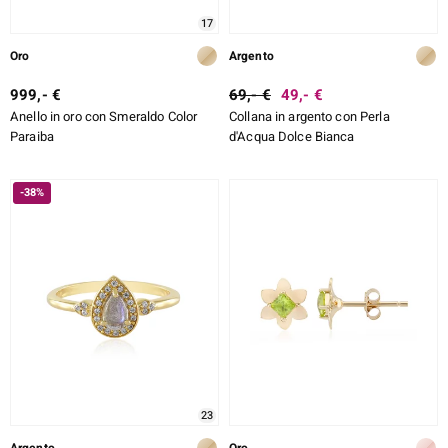
17
ti
Oro
Argento
999,- €
69,- €
49,- €
Anello in oro con Smeraldo Color
Collana in argento con Perla
Paraiba
d'Acqua Dolce Bianca
llection
 de Melo
-38%
r
23
sics