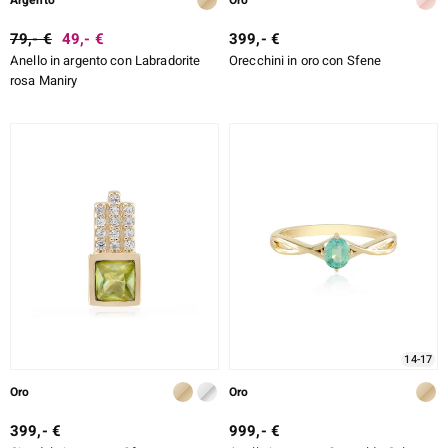
Argento
Oro
rte
79,- €
49,- €
399,- €
Anello in argento con Labradorite
Orecchini in oro con Sfene
ERALE
rosa Maniry
14-17
Oro
Oro
399,- €
999,- €