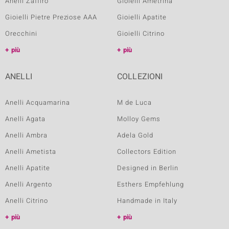
Anelli Zaffiro
Gioielli Ametrina
Gioielli Pietre Preziose AAA
Gioielli Apatite
Orecchini
Gioielli Citrino
più
più
ANELLI
COLLEZIONI
Anelli Acquamarina
M de Luca
Anelli Agata
Molloy Gems
Anelli Ambra
Adela Gold
Anelli Ametista
Collectors Edition
Anelli Apatite
Designed in Berlin
Anelli Argento
Esthers Empfehlung
Anelli Citrino
Handmade in Italy
più
più