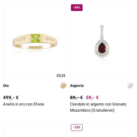
-34%
20-23
Oro
Argento
499,- €
89,- €
59,- €
Anello in oro con Sfene
Ciondolo in argento con Granato
Mozambico (Granulieren)
-13%