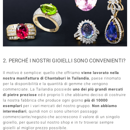
2. PERCHÉ I NOSTRI GIOIELLI SONO CONVENIENTI?
Il motivo è semplice: quello che offriamo
viene lavorato nella
nostra manifattura di Chantaburi in Tailandia
, paese rinomato
per la disponibilità e la quantità di gemme che vengono
commerciate. La Tailandia possiede
uno dei più grandi mercati
di pietre preziose
ed è proprio li che abbiamo deciso di costruire
la nostra fabbrica che produce ogni giorno
più di 10000
esemplari
per i vari mercati del nostro gruppo.
Non abbiamo
intermediari
, quindi non ci sono ulteriori passaggi
commerciante/negozio che accrescono il valore di un singolo
gioiello, per questo sul nostro shop e in tv troverai sempre
gioielli al miglior prezzo possibile.