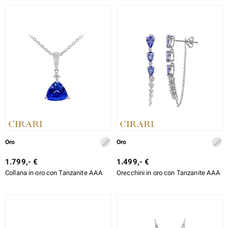
% DI SCONTO
DESIGN
e Designs
TIPO DI METALLO
TAGLIO
TAGLIO ESATTO
ELL SELECTION
MONTATURA
ue
Oro
Oro
aíso
1.799,- €
1.499,- €
Collana in oro con Tanzanite AAA
Orecchini in oro con Tanzanite AAA
tial
l Boss
onds