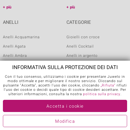
più
più
ANELLI
CATEGORIE
Anelli Acquamarina
Gioielli con croce
Anelli Agata
Anelli Cocktail
Anelli Ambra
Anelli in argento
Anelli Ametista
Girocolli in Argento
INFORMATIVA SULLA PROTEZIONE DEI DATI
Anelli Apatite
Solitario
Con il tuo consenso, utilizziamo i cookie per presentare Juwelo in
modo ottimale e per migliorare il nostro servizio. Cliccando sul
Anelli Argento
Gioielli con simboli di animali
pulsante "Accetta", accetti l'uso dei cookie, cliccando
„Rifiuta“
rifiuti
l'uso dei cookie o decidi quale tipo di cookie desideri accettare. Per
Anelli Citrino
Gioielli con Fiori
ulteriori informazioni, consulta la nostra
politica sulla privacy
.
più
più
Accetta i cookie
METODI DI PAGAMENTO
Modifica