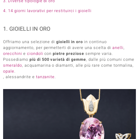
3. Diverse tipologie di oro
4. 14 giorni lavorativi per restituirci i gioielli
1. GIOIELLI IN ORO
Offriamo una selezione di
gioielli in oro
in continuo
aggiornamento, per permetterti di avere una scelta di
anelli
,
orecchini
e
ciondoli
con
pietre preziose
sempre varia.
Possediamo
più di 500 varietà di gemme
, dalle più comuni come
smeraldo
, acquamarina o diamanti, alle più rare come tormalina,
opale
.
, alessandrite e
tanzanite
.