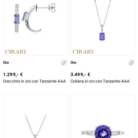
ti
llection
 de Melo
Oro
Oro
1.299,- €
3.499,- €
Orecchini in oro con Tanzanite AAA
Collana in oro con Tanzanite AAA
r
sics