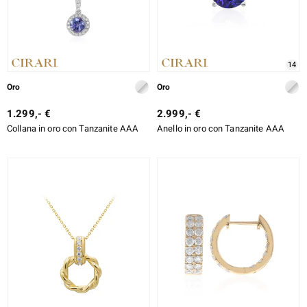
rte
ERALE
14
Oro
Oro
1.299,- €
2.999,- €
Collana in oro con Tanzanite AAA
Anello in oro con Tanzanite AAA