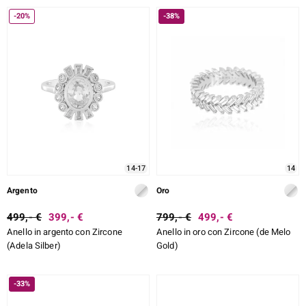
% DI SCONTO
-20%
-38%
DESIGN
e Designs
TIPO DI METALLO
TAGLIO ESATTO
MONTATURA
ELL SELECTION
ue
14-17
14
Argento
Oro
aíso
499,- €
399,- €
799,- €
499,- €
Anello in argento con Zircone
Anello in oro con Zircone (de Melo
tial
(Adela Silber)
Gold)
l Boss
-33%
onds