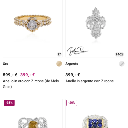
ti
llection
 de Melo
17
14-23
Oro
Argento
599,- €
399,- €
399,- €
r
Anello in oro con Zircone (de Melo
Anello in argento con Zircone
Gold)
-38%
-20%
sics