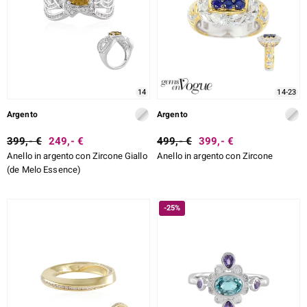
rte
ERALE
14
14-23
Argento
Argento
399,- €
249,- €
499,- €
399,- €
Anello in argento con Zircone Giallo
Anello in argento con Zircone
(de Melo Essence)
-25%