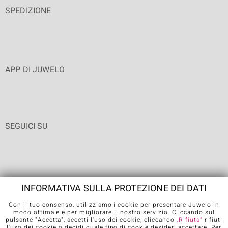
SPEDIZIONE
APP DI JUWELO
SEGUICI SU
INFORMATIVA SULLA PROTEZIONE DEI DATI
Con il tuo consenso, utilizziamo i cookie per presentare Juwelo in
Condizioni generali di vendita
Informativa Privacy
Cookies
modo ottimale e per migliorare il nostro servizio. Cliccando sul
pulsante "Accetta", accetti l'uso dei cookie, cliccando
„Rifiuta“
rifiuti
Note legali
Contatti
Recedere dal contratto
l'uso dei cookie o decidi quale tipo di cookie desideri accettare. Per