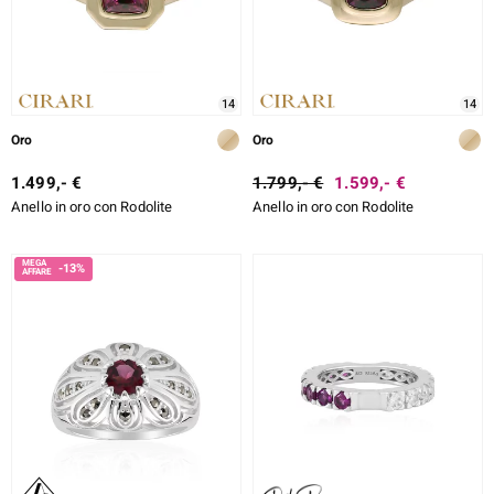
rte
ERALE
14
14
Oro
Oro
1.499,- €
1.799,- €
1.599,- €
Anello in oro con Rodolite
Anello in oro con Rodolite
-13%