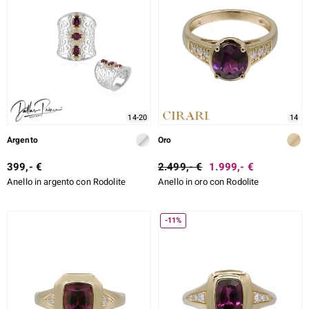
ti
llection
14-20
14
 de Melo
Argento
Oro
399,- €
2.499,- €
1.999,- €
Anello in argento con Rodolite
Anello in oro con Rodolite
r
-11%
sics