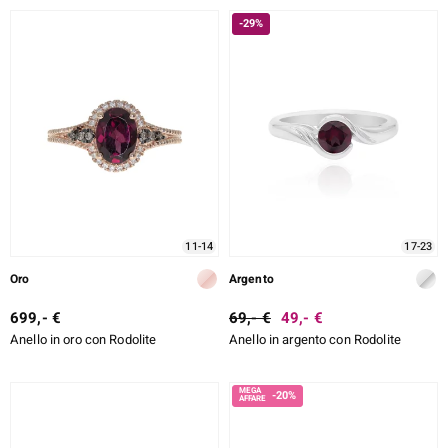
TIPO DI METALLO
-29%
TAGLIO ESATTO
e Designs
MONTATURA
ELL SELECTION
ue
11-14
17-23
Oro
Argento
aíso
699,- €
69,- €
49,- €
Anello in oro con Rodolite
Anello in argento con Rodolite
tial
l Boss
-20%
onds