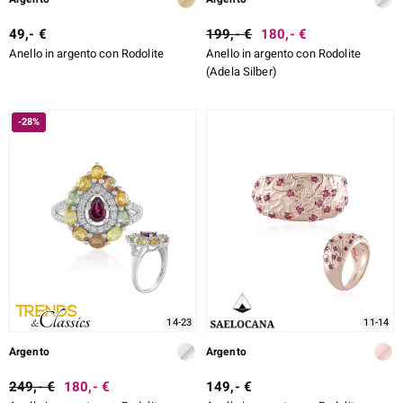
49,- €
199,- €
180,- €
Anello in argento con Rodolite
Anello in argento con Rodolite
(Adela Silber)
-28%
14-23
11-14
Argento
Argento
249,- €
180,- €
149,- €